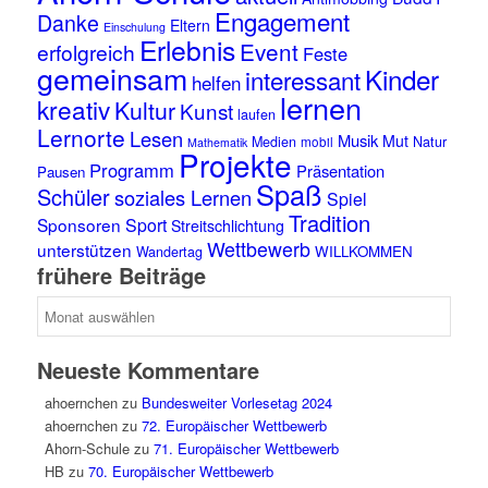
Engagement
Danke
Eltern
Einschulung
Erlebnis
Event
erfolgreich
Feste
gemeinsam
Kinder
interessant
helfen
lernen
kreativ
Kultur
Kunst
laufen
Lernorte
Lesen
Musik
Mut
Medien
mobil
Natur
Mathematik
Projekte
Programm
Präsentation
Pausen
Spaß
Schüler
soziales Lernen
Spiel
Tradition
Sponsoren
Sport
Streitschlichtung
Wettbewerb
unterstützen
WILLKOMMEN
Wandertag
frühere Beiträge
frühere
Beiträge
Neueste Kommentare
ahoernchen
zu
Bundesweiter Vorlesetag 2024
ahoernchen
zu
72. Europäischer Wettbewerb
Ahorn-Schule
zu
71. Europäischer Wettbewerb
HB
zu
70. Europäischer Wettbewerb