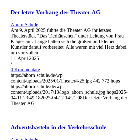
Der letzte Vorhang der Theater-AG
Ahorn Schule
Am 9. April 2025 führte die Theater-AG ihr letztes
Theaterstück "Das Tierhäuschen" unter Leitung von Frau
Klages auf. Lange hatten sich die großen und kleinen
Künstler darauf vorbereitet. Alle waren mit viel Herz dabei,
um vor vollen…
11. April 2025
/
0 Kommentare
https://ahorn-schule.de/wp-
content/uploads/2025/01/Theater4-25.jpg
442
772
hops
https://ahorn-schule.de/wp-
content/uploads/2017/10/logo_ahorn_schule.jpg
hops
2025-
04-11 23:49:18
2025-04-12 14:21:08
Der letzte Vorhang der
Theater-AG
Adventsbasteln in der Verkehrsschule
Ahorn Schule