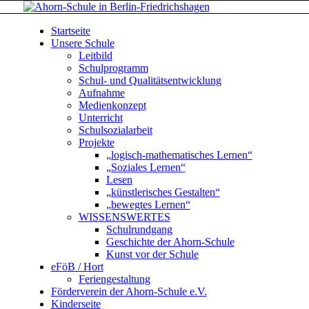
Startseite
Unsere Schule
Leitbild
Schulprogramm
Schul- und Qualitätsentwicklung
Aufnahme
Medienkonzept
Unterricht
Schulsozialarbeit
Projekte
„logisch-mathematisches Lernen“
„Soziales Lernen“
Lesen
„künstlerisches Gestalten“
„bewegtes Lernen“
WISSENSWERTES
Schulrundgang
Geschichte der Ahorn-Schule
Kunst vor der Schule
eFöB / Hort
Feriengestaltung
Förderverein der Ahorn-Schule e.V.
Kinderseite