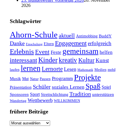
23. Bundesweiter Vorlesetag 2026
20. November
2026
Schlagwörter
Ahorn-Schule
aktuell
BuddY
Antimobbing
Engagement
Danke
erfolgreich
Eltern
Einschulung
gemeinsam
Erlebnis
Event
Feste
helfen
Kinder
interessant
kreativ
Kultur
Kunst
lernen
Lernorte
Lesen
laufen
Medien
mobil
Mathematik
Projekte
Programm
Musik
Mut
Pausen
Natur
Spaß
Schüler
soziales Lernen
Spiel
Präsentation
Tradition
Sponsoren
Sport
unterstützen
Streitschlichtung
Wettbewerb
WILLKOMMEN
Wandertag
frühere Beiträge
frühere
Beiträge