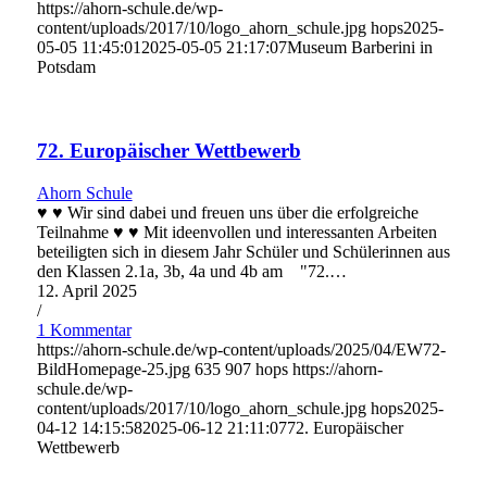
https://ahorn-schule.de/wp-
content/uploads/2017/10/logo_ahorn_schule.jpg
hops
2025-
05-05 11:45:01
2025-05-05 21:17:07
Museum Barberini in
Potsdam
72. Europäischer Wettbewerb
Ahorn Schule
♥ ♥ Wir sind dabei und freuen uns über die erfolgreiche
Teilnahme ♥ ♥ Mit ideenvollen und interessanten Arbeiten
beteiligten sich in diesem Jahr Schüler und Schülerinnen aus
den Klassen 2.1a, 3b, 4a und 4b am "72.…
12. April 2025
/
1 Kommentar
https://ahorn-schule.de/wp-content/uploads/2025/04/EW72-
BildHomepage-25.jpg
635
907
hops
https://ahorn-
schule.de/wp-
content/uploads/2017/10/logo_ahorn_schule.jpg
hops
2025-
04-12 14:15:58
2025-06-12 21:11:07
72. Europäischer
Wettbewerb