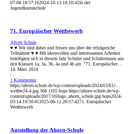
07-08 18:57:16
2024-10-13 18:10:42
In der
Jugendkunstschule
71. Europäischer Wettbewerb
Ahorn Schule
♥ ♥ Wir sind dabei und freuen uns über die erfolgreiche
Teilnahme ♥ ♥ Mit ideenvollen und interessanten Arbeiten
beteiligten sich in diesem Jahr Schüler und Schülerinnen aus
den Klassen 1a, 3a, 3b, 4a und 4b am "71. Europäischer…
14. März 2024
/
1 Kommentar
https://ahorn-schule.de/wp-content/uploads/2024/03/EU-
wettbe24-4.jpg
566
1165
hops
https://ahorn-schule.de/wp-
content/uploads/2017/10/logo_ahorn_schule.jpg
hops
2024-
03-14 19:50:41
2025-06-12 20:57:42
71. Europäischer
Wettbewerb
Ausstellung der Ahorn-Schule