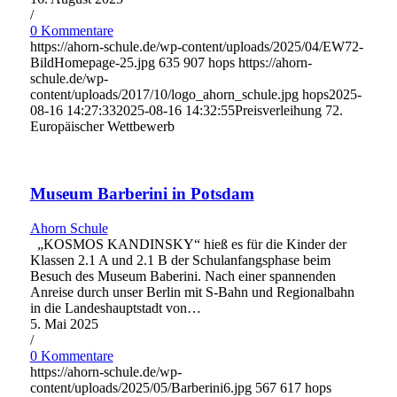
/
0 Kommentare
https://ahorn-schule.de/wp-content/uploads/2025/04/EW72-
BildHomepage-25.jpg
635
907
hops
https://ahorn-
schule.de/wp-
content/uploads/2017/10/logo_ahorn_schule.jpg
hops
2025-
08-16 14:27:33
2025-08-16 14:32:55
Preisverleihung 72.
Europäischer Wettbewerb
Museum Barberini in Potsdam
Ahorn Schule
„KOSMOS KANDINSKY“ hieß es für die Kinder der
Klassen 2.1 A und 2.1 B der Schulanfangsphase beim
Besuch des Museum Baberini. Nach einer spannenden
Anreise durch unser Berlin mit S-Bahn und Regionalbahn
in die Landeshauptstadt von…
5. Mai 2025
/
0 Kommentare
https://ahorn-schule.de/wp-
content/uploads/2025/05/Barberini6.jpg
567
617
hops