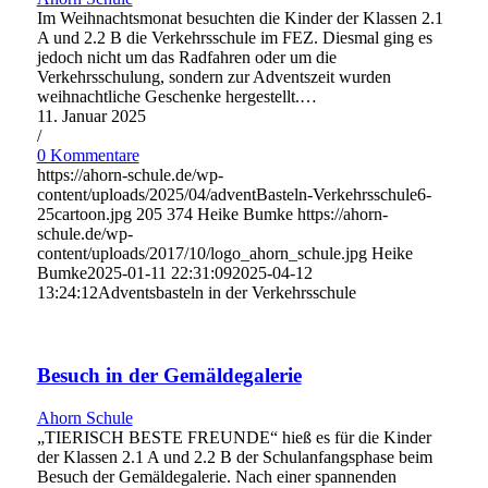
Im Weihnachtsmonat besuchten die Kinder der Klassen 2.1
A und 2.2 B die Verkehrsschule im FEZ. Diesmal ging es
jedoch nicht um das Radfahren oder um die
Verkehrsschulung, sondern zur Adventszeit wurden
weihnachtliche Geschenke hergestellt.…
11. Januar 2025
/
0 Kommentare
https://ahorn-schule.de/wp-
content/uploads/2025/04/adventBasteln-Verkehrsschule6-
25cartoon.jpg
205
374
Heike Bumke
https://ahorn-
schule.de/wp-
content/uploads/2017/10/logo_ahorn_schule.jpg
Heike
Bumke
2025-01-11 22:31:09
2025-04-12
13:24:12
Adventsbasteln in der Verkehrsschule
Besuch in der Gemäldegalerie
Ahorn Schule
„TIERISCH BESTE FREUNDE“ hieß es für die Kinder
der Klassen 2.1 A und 2.2 B der Schulanfangsphase beim
Besuch der Gemäldegalerie. Nach einer spannenden