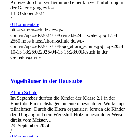
Anreise durch unser Berlin und einer kurzer Einführung in
der Galerie ging es los.…
13. Oktober 2024
/
0 Kommentare
https://ahorn-schule.de/wp-
content/uploads/2024/10/Gemalde24-1-scaled.jpg
1754
2560
hops
https://ahorn-schule.de/wp-
content/uploads/2017/10/logo_ahorn_schule.jpg
hops
2024-
10-13 18:25:02
2025-04-13 15:28:09
Besuch in der
Gemäldegalerie
Vogelhäuser in der Baustube
Ahorn Schule
Im September durften die Kinder der Klasse 2.1 in der
Baustube Friedrichshagen an einem besonderen Workshop
teilnehmen. Durch die Eltern organisiert, lernten die Kinder
den Umgang mit dem Werkstoff Holz in besonderer Weise
direkt vom Meister…
29. September 2024
/
0 Kommentare