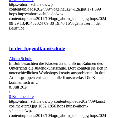
https://ahorn-schule.de/wp-
content/uploads/2024/09/Vogelhaus24-12a.jpg
171
399
hops
https://ahorn-schule.de/wp-
content/uploads/2017/10/logo_ahorn_schule.jpg
hops
2024-
09-29 13:40:45
2024-09-30 19:40:16
Vogelhäuser in der
Baustube
In der Jugendkunstschule
Ahorn Schule
Im Juli besuchten die Klassen 3a und 3b im Rahmen des
Unterrichts die Jugendkunstschule. Dort konnten sie sich in
unterschiedlichen Workshops kreativ ausprobieren. In drei
Arbeitsgruppen entstanden tolle Kunstwerke. Die Kinder
konnten sich in…
8. Juli 2024
/
0 Kommentare
https://ahorn-schule.de/wp-content/uploads/2024/09/kunst-
cosima-start0.jpg
1052
1856
hops
https://ahorn-
schule.de/wp-
content/uploads/2017/10/logo_ahorn_schule.jpg
hops
2024-