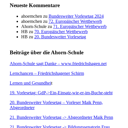
Neueste Kommentare
ahoernchen
zu
Bundesweiter Vorlesetag 2024
ahoernchen
zu
72. Europäischer Wettbewerb
Ahorn-Schule
zu
71. Europäischer Wettbewerb
HB
zu
70. Europäischer Wettbewerb
HB
zu
20. Bundesweiter Vorlesetag
Beiträge über die Ahorn-Schule
Ahorn-Schule sagt Danke – www.friedrichshagen.net
Lernchancen – Friedrichshagener Schirm
Lernen und Gesundhei
t
19. Vorlesetag: GdP->Ein-Einsatz-wie-er-im-Buche-steht
20. Bundesweiter Vorlesetag – Vorleser Maik Penn,
Abgeordneter
21. Bundesweiter Vorlesetag -> Abgeordneter Maik Penn
21. Bundesweiter Vorlesetag -> Bildungssenatorin Frau