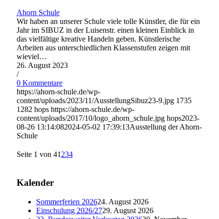
Ahorn Schule
Wir haben an unserer Schule viele tolle Künstler, die für ein
Jahr im SIBUZ in der Luisenstr. einen kleinen Einblick in
das vielfältige kreative Handeln geben. Künstlerische
Arbeiten aus unterschiedlichen Klassenstufen zeigen mit
wieviel…
26. August 2023
/
0 Kommentare
https://ahorn-schule.de/wp-
content/uploads/2023/11/AusstellungSibuz23-9.jpg
1735
1282
hops
https://ahorn-schule.de/wp-
content/uploads/2017/10/logo_ahorn_schule.jpg
hops
2023-
08-26 13:14:08
2024-05-02 17:39:13
Ausstellung der Ahorn-
Schule
Seite 1 von 4
1
2
3
4
Kalender
Sommerferien 2026
24. August 2026
Einschulung 2026/27
29. August 2026