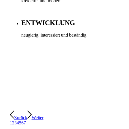
kreidefrei und modern
ENTWICKLUNG
neugierig, interessiert und beständig
Zurück
Weiter
1
2
3
4
5
6
7