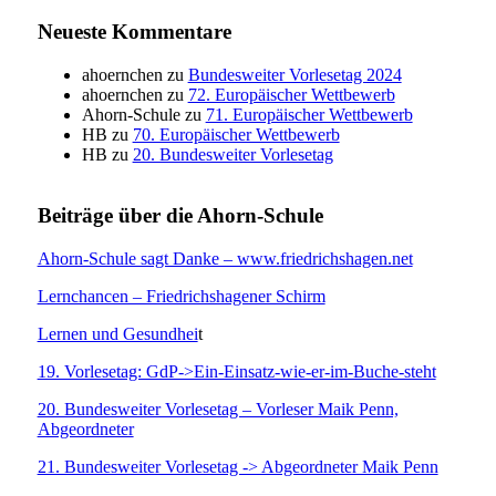
Beiträge
Neueste Kommentare
ahoernchen
zu
Bundesweiter Vorlesetag 2024
ahoernchen
zu
72. Europäischer Wettbewerb
Ahorn-Schule
zu
71. Europäischer Wettbewerb
HB
zu
70. Europäischer Wettbewerb
HB
zu
20. Bundesweiter Vorlesetag
Beiträge über die Ahorn-Schule
Ahorn-Schule sagt Danke – www.friedrichshagen.net
Lernchancen – Friedrichshagener Schirm
Lernen und Gesundhei
t
19. Vorlesetag: GdP->Ein-Einsatz-wie-er-im-Buche-steht
20. Bundesweiter Vorlesetag – Vorleser Maik Penn,
Abgeordneter
21. Bundesweiter Vorlesetag -> Abgeordneter Maik Penn