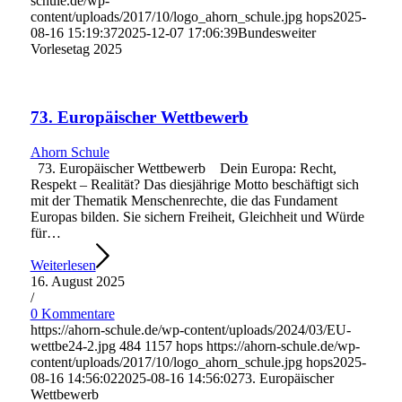
schule.de/wp-
content/uploads/2017/10/logo_ahorn_schule.jpg
hops
2025-
08-16 15:19:37
2025-12-07 17:06:39
Bundesweiter
Vorlesetag 2025
73. Europäischer Wettbewerb
Ahorn Schule
73. Europäischer Wettbewerb Dein Europa: Recht,
Respekt – Realität? Das diesjährige Motto beschäftigt sich
mit der Thematik Menschenrechte, die das Fundament
Europas bilden. Sie sichern Freiheit, Gleichheit und Würde
für…
Weiterlesen
16. August 2025
/
0 Kommentare
https://ahorn-schule.de/wp-content/uploads/2024/03/EU-
wettbe24-2.jpg
484
1157
hops
https://ahorn-schule.de/wp-
content/uploads/2017/10/logo_ahorn_schule.jpg
hops
2025-
08-16 14:56:02
2025-08-16 14:56:02
73. Europäischer
Wettbewerb