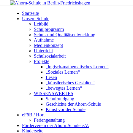
Startseite
Unsere Schule
Leitbild
Schulprogramm
Schul- und Qualitätsentwicklung
Aufnahme
Medienkonzept
Unterricht
Schulsozialarbeit
Projekte
„logisch-mathematisches Lernen“
„Soziales Lernen“
Lesen
„künstlerisches Gestalten“
„bewegtes Lernen“
WISSENSWERTES
Schulrundgang
Geschichte der Ahorn-Schule
Kunst vor der Schule
eFöB / Hort
Feriengestaltung
Förderverein der Ahorn-Schule e.V.
Kinderseite