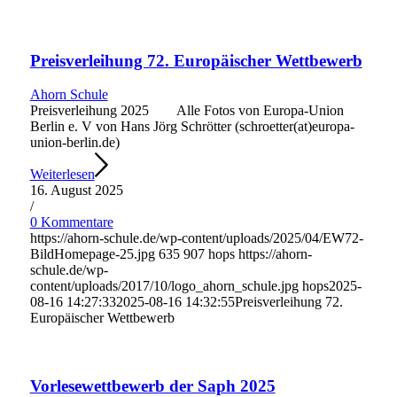
Preisverleihung 72. Europäischer Wettbewerb
Ahorn Schule
Preisverleihung 2025 Alle Fotos von Europa-Union
Berlin e. V von Hans Jörg Schrötter (schroetter(at)europa-
union-berlin.de)
Weiterlesen
16. August 2025
/
0 Kommentare
https://ahorn-schule.de/wp-content/uploads/2025/04/EW72-
BildHomepage-25.jpg
635
907
hops
https://ahorn-
schule.de/wp-
content/uploads/2017/10/logo_ahorn_schule.jpg
hops
2025-
08-16 14:27:33
2025-08-16 14:32:55
Preisverleihung 72.
Europäischer Wettbewerb
Vorlesewettbewerb der Saph 2025