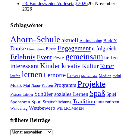
23. Bundesweiter Vorlesetag 2026
20. November
2026
Schlagwörter
Ahorn-Schule
aktuell
BuddY
Antimobbing
Engagement
Danke
erfolgreich
Eltern
Einschulung
gemeinsam
Erlebnis
Event
Feste
helfen
Kinder
interessant
kreativ
Kultur
Kunst
lernen
Lernorte
Lesen
laufen
Medien
mobil
Mathematik
Projekte
Programm
Musik
Mut
Pausen
Natur
Spaß
Schüler
soziales Lernen
Spiel
Präsentation
Tradition
Sponsoren
Sport
unterstützen
Streitschlichtung
Wettbewerb
WILLKOMMEN
Wandertag
frühere Beiträge
frühere