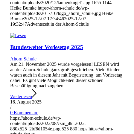
content/uploads/2020/12/tannenkugel1.jpg
1655
1144
Heike Bumke
https://ahorn-schule.de/wp-
content/uploads/2017/10/logo_ahorn_schule.jpg
Heike
Bumke
2025-12-07 17:34:46
2025-12-07
19:32:47
Adventszeit in der Ahorn-Schule
Bundesweiter Vorlesetag 2025
Ahorn Schule
Am 21. November 2025 wurde vorgelesen! LESEN wird
an der Ahorn-Schule ganz groß geschrieben. Viele Kinder
waren auch in diesem Jahr mit Begeisterung am Vorlesetag
dabei. Es gibt viele Möglichkeiten dieser schönen
Beschäftigung nachzugehen.…
Weiterlesen
16. August 2025
/
0 Kommentare
https://ahorn-schule.de/wp-
content/uploads/2022/08/csm_illu-2022-
880x525_2bf6d1054e.png
525
880
hops
https://ahorn-