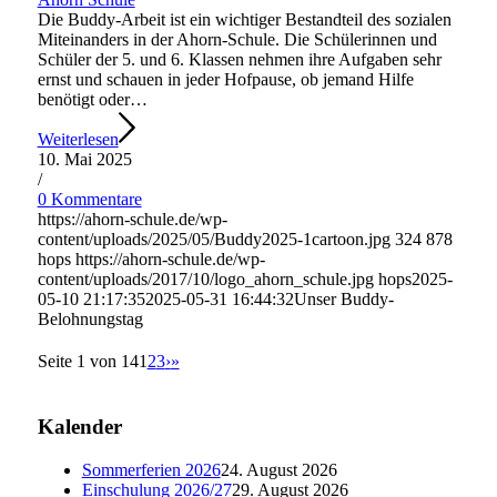
Die Buddy-Arbeit ist ein wichtiger Bestandteil des sozialen
Miteinanders in der Ahorn-Schule. Die Schülerinnen und
Schüler der 5. und 6. Klassen nehmen ihre Aufgaben sehr
ernst und schauen in jeder Hofpause, ob jemand Hilfe
benötigt oder…
Weiterlesen
10. Mai 2025
/
0 Kommentare
https://ahorn-schule.de/wp-
content/uploads/2025/05/Buddy2025-1cartoon.jpg
324
878
hops
https://ahorn-schule.de/wp-
content/uploads/2017/10/logo_ahorn_schule.jpg
hops
2025-
05-10 21:17:35
2025-05-31 16:44:32
Unser Buddy-
Belohnungstag
Seite 1 von 14
1
2
3
›
»
Kalender
Sommerferien 2026
24. August 2026
Einschulung 2026/27
29. August 2026