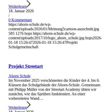
Weiterlesen
18. Januar 2026
/
0 Kommentare
https://ahorn-schule.de/wp-
content/uploads/2026/01/Meinung5cartoon-ausschnitt.jpg
585
1276
hops
https://ahorn-schule.de/wp-
content/uploads/2017/10/logo_ahorn_schule.jpg
hops
2026-
01-18 15:26:47
2026-01-18 15:26:47
Projekt
Schulgemeinschaft
Projekt Streetart
Ahorn Schule
Im November 2025 verschönerten die Kinder der 4. bis 6.
Klassen das Schulgebäude der Ahorn-Schule. Gemeinsam
mit Philipp Müller von der Streetart Academy übten wir
zunächst, wie das Sprühen funktioniert. An einer
vorbereiteten Wand…
Weiterlesen
18. Januar 2026