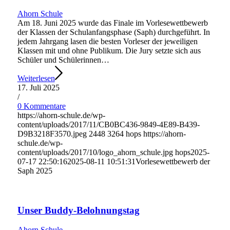
Ahorn Schule
Am 18. Juni 2025 wurde das Finale im Vorlesewettbewerb
der Klassen der Schulanfangsphase (Saph) durchgeführt. In
jedem Jahrgang lasen die besten Vorleser der jeweiligen
Klassen mit und ohne Publikum. Die Jury setzte sich aus
Schüler und Schülerinnen…
Weiterlesen
17. Juli 2025
/
0 Kommentare
https://ahorn-schule.de/wp-
content/uploads/2017/11/CB0BC436-9849-4E89-B439-
D9B3218F3570.jpeg
2448
3264
hops
https://ahorn-
schule.de/wp-
content/uploads/2017/10/logo_ahorn_schule.jpg
hops
2025-
07-17 22:50:16
2025-08-11 10:51:31
Vorlesewettbewerb der
Saph 2025
Unser Buddy-Belohnungstag
Ahorn Schule