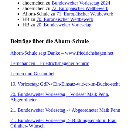
ahoernchen
zu
Bundesweiter Vorlesetag 2024
ahoernchen
zu
72. Europäischer Wettbewerb
Ahorn-Schule
zu
71. Europäischer Wettbewerb
HB
zu
70. Europäischer Wettbewerb
HB
zu
20. Bundesweiter Vorlesetag
Beiträge über die Ahorn-Schule
Ahorn-Schule sagt Danke – www.friedrichshagen.net
Lernchancen – Friedrichshagener Schirm
Lernen und Gesundhei
t
19. Vorlesetag: GdP->Ein-Einsatz-wie-er-im-Buche-steht
20. Bundesweiter Vorlesetag – Vorleser Maik Penn,
Abgeordneter
21. Bundesweiter Vorlesetag -> Abgeordneter Maik Penn
21. Bundesweiter Vorlesetag -> Bildungssenatorin Frau
Günther- Wünsch