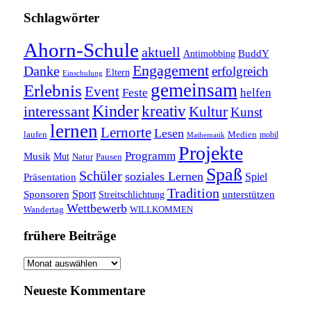
Schlagwörter
Ahorn-Schule
aktuell
BuddY
Antimobbing
Engagement
Danke
erfolgreich
Eltern
Einschulung
gemeinsam
Erlebnis
Event
Feste
helfen
Kinder
interessant
kreativ
Kultur
Kunst
lernen
Lernorte
Lesen
laufen
Medien
mobil
Mathematik
Projekte
Programm
Musik
Mut
Pausen
Natur
Spaß
Schüler
soziales Lernen
Spiel
Präsentation
Tradition
Sponsoren
Sport
unterstützen
Streitschlichtung
Wettbewerb
WILLKOMMEN
Wandertag
frühere Beiträge
frühere
Beiträge
Neueste Kommentare