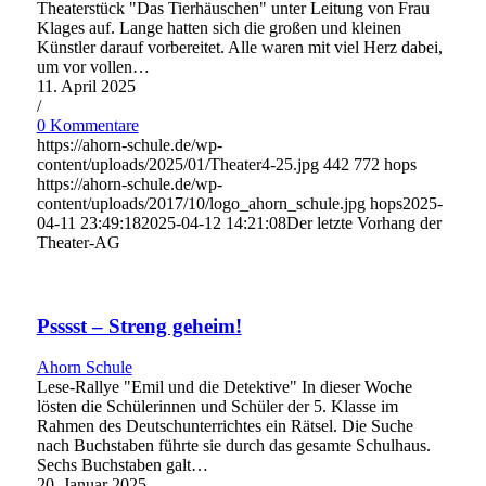
Theaterstück "Das Tierhäuschen" unter Leitung von Frau
Klages auf. Lange hatten sich die großen und kleinen
Künstler darauf vorbereitet. Alle waren mit viel Herz dabei,
um vor vollen…
11. April 2025
/
0 Kommentare
https://ahorn-schule.de/wp-
content/uploads/2025/01/Theater4-25.jpg
442
772
hops
https://ahorn-schule.de/wp-
content/uploads/2017/10/logo_ahorn_schule.jpg
hops
2025-
04-11 23:49:18
2025-04-12 14:21:08
Der letzte Vorhang der
Theater-AG
Psssst – Streng geheim!
Ahorn Schule
Lese-Rallye "Emil und die Detektive" In dieser Woche
lösten die Schülerinnen und Schüler der 5. Klasse im
Rahmen des Deutschunterrichtes ein Rätsel. Die Suche
nach Buchstaben führte sie durch das gesamte Schulhaus.
Sechs Buchstaben galt…
20. Januar 2025