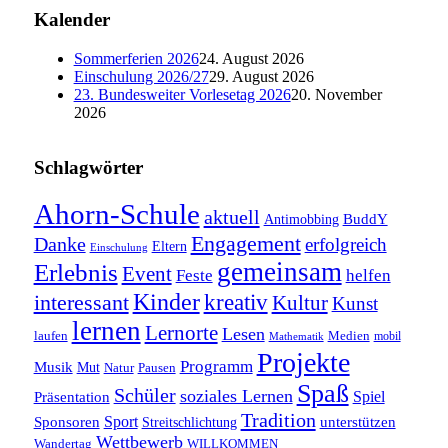
Kalender
Sommerferien 2026
24. August 2026
Einschulung 2026/27
29. August 2026
23. Bundesweiter Vorlesetag 2026
20. November
2026
Schlagwörter
Ahorn-Schule
aktuell
BuddY
Antimobbing
Engagement
Danke
erfolgreich
Eltern
Einschulung
gemeinsam
Erlebnis
Event
Feste
helfen
Kinder
interessant
kreativ
Kultur
Kunst
lernen
Lernorte
Lesen
laufen
Medien
mobil
Mathematik
Projekte
Programm
Musik
Mut
Pausen
Natur
Spaß
Schüler
soziales Lernen
Spiel
Präsentation
Tradition
Sponsoren
Sport
unterstützen
Streitschlichtung
Wettbewerb
WILLKOMMEN
Wandertag