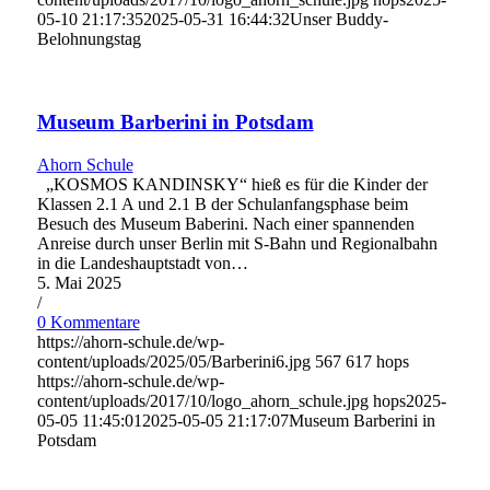
05-10 21:17:35
2025-05-31 16:44:32
Unser Buddy-
Belohnungstag
Museum Barberini in Potsdam
Ahorn Schule
„KOSMOS KANDINSKY“ hieß es für die Kinder der
Klassen 2.1 A und 2.1 B der Schulanfangsphase beim
Besuch des Museum Baberini. Nach einer spannenden
Anreise durch unser Berlin mit S-Bahn und Regionalbahn
in die Landeshauptstadt von…
5. Mai 2025
/
0 Kommentare
https://ahorn-schule.de/wp-
content/uploads/2025/05/Barberini6.jpg
567
617
hops
https://ahorn-schule.de/wp-
content/uploads/2017/10/logo_ahorn_schule.jpg
hops
2025-
05-05 11:45:01
2025-05-05 21:17:07
Museum Barberini in
Potsdam