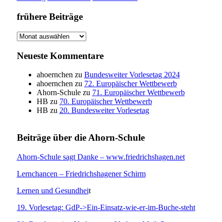
frühere Beiträge
frühere
Beiträge
Neueste Kommentare
ahoernchen
zu
Bundesweiter Vorlesetag 2024
ahoernchen
zu
72. Europäischer Wettbewerb
Ahorn-Schule
zu
71. Europäischer Wettbewerb
HB
zu
70. Europäischer Wettbewerb
HB
zu
20. Bundesweiter Vorlesetag
Beiträge über die Ahorn-Schule
Ahorn-Schule sagt Danke – www.friedrichshagen.net
Lernchancen – Friedrichshagener Schirm
Lernen und Gesundhei
t
19. Vorlesetag: GdP->Ein-Einsatz-wie-er-im-Buche-steht