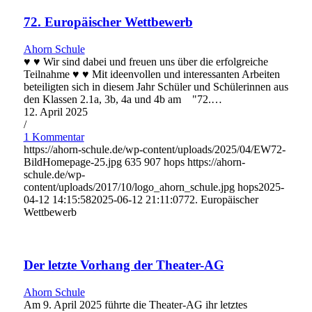
72. Europäischer Wettbewerb
Ahorn Schule
♥ ♥ Wir sind dabei und freuen uns über die erfolgreiche
Teilnahme ♥ ♥ Mit ideenvollen und interessanten Arbeiten
beteiligten sich in diesem Jahr Schüler und Schülerinnen aus
den Klassen 2.1a, 3b, 4a und 4b am "72.…
12. April 2025
/
1 Kommentar
https://ahorn-schule.de/wp-content/uploads/2025/04/EW72-
BildHomepage-25.jpg
635
907
hops
https://ahorn-
schule.de/wp-
content/uploads/2017/10/logo_ahorn_schule.jpg
hops
2025-
04-12 14:15:58
2025-06-12 21:11:07
72. Europäischer
Wettbewerb
Der letzte Vorhang der Theater-AG
Ahorn Schule
Am 9. April 2025 führte die Theater-AG ihr letztes