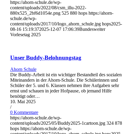
https://ahorn-schule.de/wp-
content/uploads/2022/08/csm_illu-2022-
880x525_2bf6d1054e.png
525
880
hops
https://ahorn-
schule.de/wp-
content/uploads/2017/10/logo_ahorn_schule.jpg
hops
2025-
08-16 15:19:37
2025-12-07 17:06:39
Bundesweiter
Vorlesetag 2025
Unser Buddy-Belohnungstag
Ahorn Schule
Die Buddy-Arbeit ist ein wichtiger Bestandteil des sozialen
Miteinanders in der Ahorn-Schule. Die Schülerinnen und
Schüler der 5. und 6. Klassen nehmen ihre Aufgaben sehr
ernst und schauen in jeder Hofpause, ob jemand Hilfe
benötigt oder…
10. Mai 2025
/
0 Kommentare
https://ahorn-schule.de/wp-
content/uploads/2025/05/Buddy2025-1cartoon.jpg
324
878
hops
https://ahorn-schule.de/wp-
content/uploads/2017/10/logo_ahorn_schule.jpg
hops
2025-