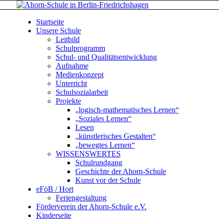
Startseite
Unsere Schule
Leitbild
Schulprogramm
Schul- und Qualitätsentwicklung
Aufnahme
Medienkonzept
Unterricht
Schulsozialarbeit
Projekte
„logisch-mathematisches Lernen“
„Soziales Lernen“
Lesen
„künstlerisches Gestalten“
„bewegtes Lernen“
WISSENSWERTES
Schulrundgang
Geschichte der Ahorn-Schule
Kunst vor der Schule
eFöB / Hort
Feriengestaltung
Förderverein der Ahorn-Schule e.V.
Kinderseite