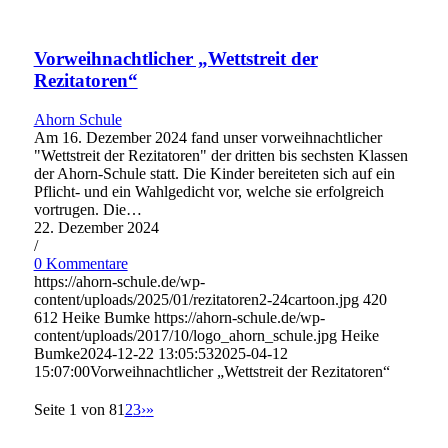
Vorweihnachtlicher „Wettstreit der
Rezitatoren“
Ahorn Schule
Am 16. Dezember 2024 fand unser vorweihnachtlicher
"Wettstreit der Rezitatoren" der dritten bis sechsten Klassen
der Ahorn-Schule statt. Die Kinder bereiteten sich auf ein
Pflicht- und ein Wahlgedicht vor, welche sie erfolgreich
vortrugen. Die…
22. Dezember 2024
/
0 Kommentare
https://ahorn-schule.de/wp-
content/uploads/2025/01/rezitatoren2-24cartoon.jpg
420
612
Heike Bumke
https://ahorn-schule.de/wp-
content/uploads/2017/10/logo_ahorn_schule.jpg
Heike
Bumke
2024-12-22 13:05:53
2025-04-12
15:07:00
Vorweihnachtlicher „Wettstreit der Rezitatoren“
Seite 1 von 8
1
2
3
›
»