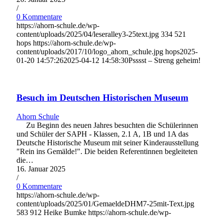
/
0 Kommentare
https://ahorn-schule.de/wp-
content/uploads/2025/04/leseralley3-25text.jpg
334
521
hops
https://ahorn-schule.de/wp-
content/uploads/2017/10/logo_ahorn_schule.jpg
hops
2025-
01-20 14:57:26
2025-04-12 14:58:30
Psssst – Streng geheim!
Besuch im Deutschen Historischen Museum
Ahorn Schule
Zu Beginn des neuen Jahres besuchten die Schülerinnen
und Schüler der SAPH - Klassen, 2.1 A, 1B und 1A das
Deutsche Historische Museum mit seiner Kinderausstellung
"Rein ins Gemälde!". Die beiden Referentinnen begleiteten
die…
16. Januar 2025
/
0 Kommentare
https://ahorn-schule.de/wp-
content/uploads/2025/01/GemaeldeDHM7-25mit-Text.jpg
583
912
Heike Bumke
https://ahorn-schule.de/wp-