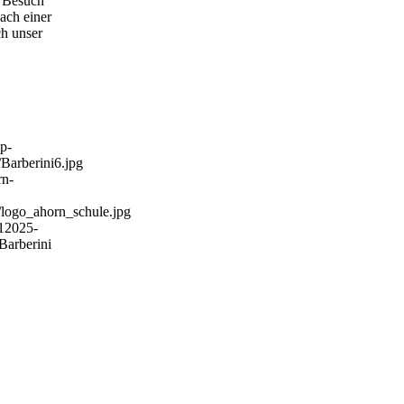
 Besuch
ach einer
h unser
wp-
Barberini6.jpg
rn-
/logo_ahorn_schule.jpg
1
2025-
arberini