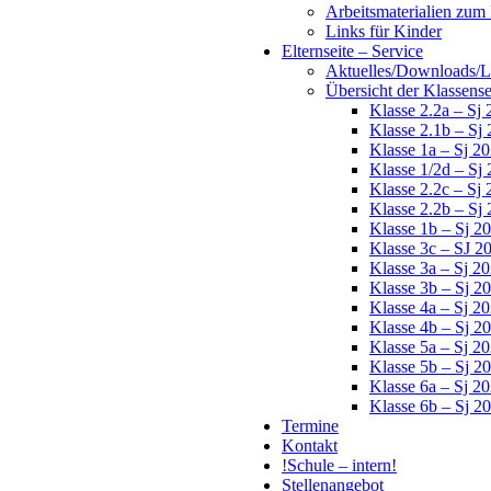
Arbeitsmaterialien zu
Links für Kinder
Elternseite – Service
Aktuelles/Downloads/Li
Übersicht der Klassens
Klasse 2.2a – Sj
Klasse 2.1b – Sj
Klasse 1a – Sj 2
Klasse 1/2d – Sj
Klasse 2.2c – Sj
Klasse 2.2b – Sj
Klasse 1b – Sj 2
Klasse 3c – SJ 2
Klasse 3a – Sj 2
Klasse 3b – Sj 2
Klasse 4a – Sj 2
Klasse 4b – Sj 2
Klasse 5a – Sj 2
Klasse 5b – Sj 2
Klasse 6a – Sj 2
Klasse 6b – Sj 2
Termine
Kontakt
!Schule – intern!
Stellenangebot