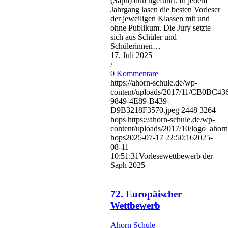
(Saph) durchgeführt. In jedem
Jahrgang lasen die besten Vorleser
der jeweiligen Klassen mit und
ohne Publikum. Die Jury setzte
sich aus Schüler und
Schülerinnen…
17. Juli 2025
/
0 Kommentare
https://ahorn-schule.de/wp-
content/uploads/2017/11/CB0BC43
9849-4E89-B439-
D9B3218F3570.jpeg
2448
3264
hops
https://ahorn-schule.de/wp-
content/uploads/2017/10/logo_ahorn
hops
2025-07-17 22:50:16
2025-
08-11
10:51:31
Vorlesewettbewerb der
Saph 2025
72. Europäischer
Wettbewerb
Ahorn Schule