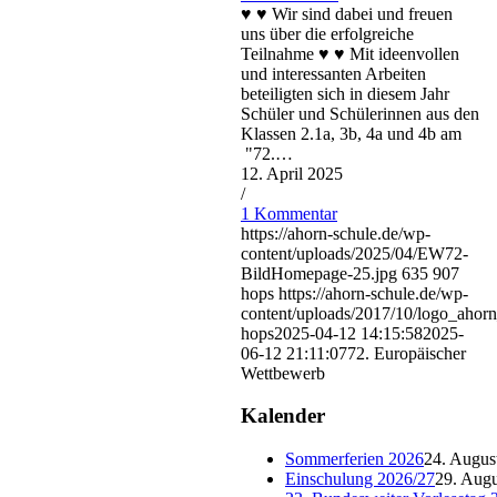
♥ ♥ Wir sind dabei und freuen
uns über die erfolgreiche
Teilnahme ♥ ♥ Mit ideenvollen
und interessanten Arbeiten
beteiligten sich in diesem Jahr
Schüler und Schülerinnen aus den
Klassen 2.1a, 3b, 4a und 4b am
"72.…
12. April 2025
/
1 Kommentar
https://ahorn-schule.de/wp-
content/uploads/2025/04/EW72-
BildHomepage-25.jpg
635
907
hops
https://ahorn-schule.de/wp-
content/uploads/2017/10/logo_ahorn
hops
2025-04-12 14:15:58
2025-
06-12 21:11:07
72. Europäischer
Wettbewerb
Kalender
Sommerferien 2026
24. Augus
Einschulung 2026/27
29. Augu