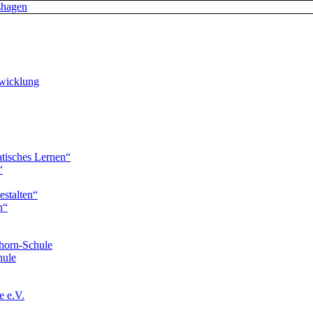
twicklung
tisches Lernen“
“
estalten“
n“
horn-Schule
hule
e e.V.