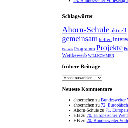
23. Bundesweiter Vorlesetag 
Schlagwörter
Ahorn-Schule
aktuell
gemeinsam
intere
helfen
Projekte
Programm
Pr
Pausen
Wettbewerb
WILLKOMMEN
frühere Beiträge
frühere
Beiträge
Neueste Kommentare
ahoernchen
zu
Bundesweiter 
ahoernchen
zu
72. Europäisc
Ahorn-Schule
zu
71. Europäi
HB
zu
70. Europäischer Wet
HB
zu
20. Bundesweiter Vorl