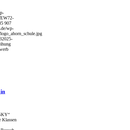
wp-
4/EW72-
35
907
e.de/wp-
/logo_ahorn_schule.jpg
3
2025-
eihung
ewerb
in
SKY“
er Klassen