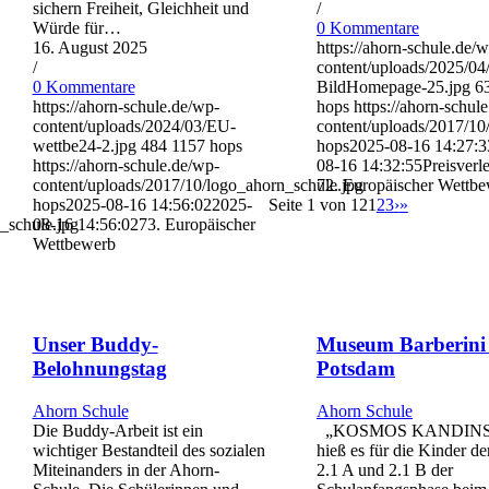
sichern Freiheit, Gleichheit und
/
Würde für…
0 Kommentare
16. August 2025
https://ahorn-schule.de/
/
content/uploads/2025/0
0 Kommentare
BildHomepage-25.jpg
6
https://ahorn-schule.de/wp-
hops
https://ahorn-schul
content/uploads/2024/03/EU-
content/uploads/2017/10
wettbe24-2.jpg
484
1157
hops
hops
2025-08-16 14:27:3
https://ahorn-schule.de/wp-
08-16 14:32:55
Preisverl
content/uploads/2017/10/logo_ahorn_schule.jpg
72. Europäischer Wettb
hops
2025-08-16 14:56:02
2025-
Seite 1 von 12
1
2
3
›
»
_schule.jpg
08-16 14:56:02
73. Europäischer
Wettbewerb
Unser Buddy-
Museum Barberini 
Belohnungstag
Potsdam
Ahorn Schule
Ahorn Schule
Die Buddy-Arbeit ist ein
„KOSMOS KANDIN
wichtiger Bestandteil des sozialen
hieß es für die Kinder d
Miteinanders in der Ahorn-
2.1 A und 2.1 B der