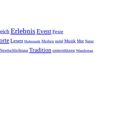
Erlebnis
Event
reich
Feste
orte
Lesen
Musik
Mut
Medien
Natur
mobil
Mathematik
Tradition
unterstützen
Streitschlichtung
Wandertag