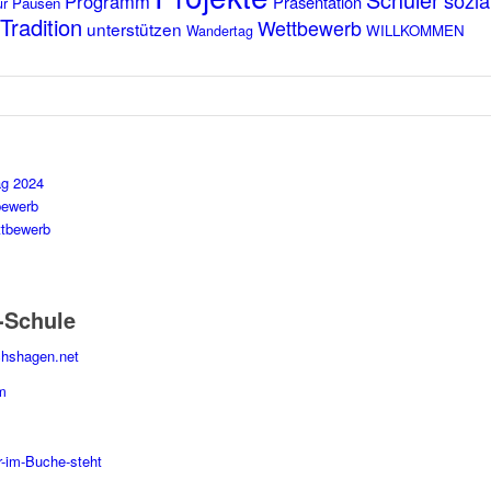
sozia
Programm
Präsentation
Pausen
ur
Tradition
Wettbewerb
unterstützen
WILLKOMMEN
Wandertag
ag 2024
bewerb
ttbewerb
-Schule
chshagen.net
m
r-im-Buche-steht