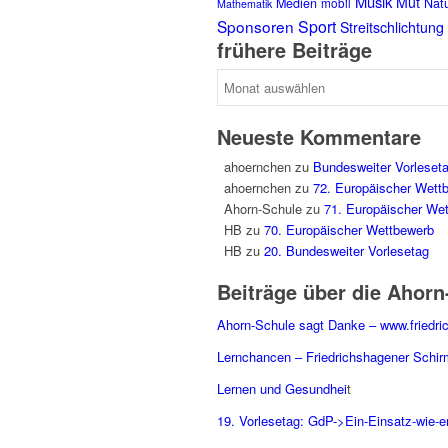
Musik
Mut
Medien
mobil
Nat
Mathematik
Sponsoren
Sport
Streitschlichtung
frühere Beiträge
frühere
Beiträge
Neueste Kommentare
ahoernchen
zu
Bundesweiter Vorleset
ahoernchen
zu
72. Europäischer Wett
Ahorn-Schule
zu
71. Europäischer We
HB
zu
70. Europäischer Wettbewerb
HB
zu
20. Bundesweiter Vorlesetag
Beiträge über die Ahorn
Ahorn-Schule sagt Danke – www.friedri
Lernchancen – Friedrichshagener Schir
Lernen und Gesundhei
t
19. Vorlesetag: GdP->Ein-Einsatz-wie-e