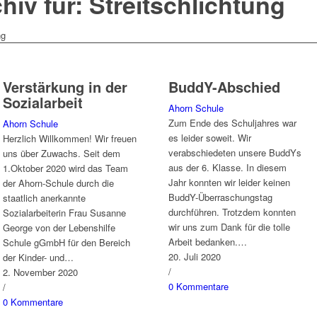
iv für: Streitschlichtung
ng
Verstärkung in der
BuddY-Abschied
Sozialarbeit
Ahorn Schule
Zum Ende des Schuljahres war
Ahorn Schule
es leider soweit. Wir
Herzlich Willkommen! Wir freuen
verabschiedeten unsere BuddYs
uns über Zuwachs. Seit dem
aus der 6. Klasse. In diesem
1.Oktober 2020 wird das Team
Jahr konnten wir leider keinen
der Ahorn-Schule durch die
BuddY-Überraschungstag
staatlich anerkannte
durchführen. Trotzdem konnten
Sozialarbeiterin Frau Susanne
wir uns zum Dank für die tolle
George von der Lebenshilfe
Arbeit bedanken.…
Schule gGmbH für den Bereich
20. Juli 2020
der Kinder- und…
/
2. November 2020
0 Kommentare
/
0 Kommentare