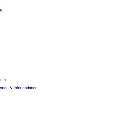
e
tern
ernen & Informationen