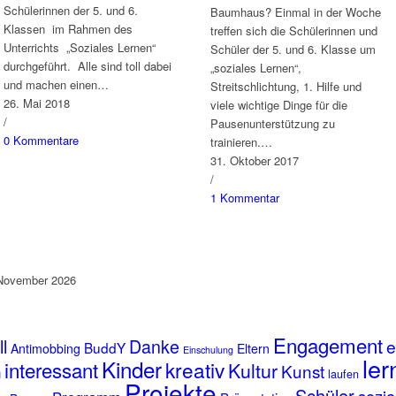
Schülerinnen der 5. und 6.
Baumhaus? Einmal in der Woche
Klassen im Rahmen des
treffen sich die Schülerinnen und
Unterrichts „Soziales Lernen“
Schüler der 5. und 6. Klasse um
durchgeführt. Alle sind toll dabei
„soziales Lernen“,
und machen einen…
Streitschlichtung, 1. Hilfe und
26. Mai 2018
viele wichtige Dinge für die
/
Pausenunterstützung zu
0 Kommentare
trainieren.…
31. Oktober 2017
/
1 Kommentar
November 2026
Engagement
l
Danke
e
BuddY
Antimobbing
Eltern
Einschulung
ler
Kinder
interessant
kreativ
Kultur
Kunst
n
laufen
Projekte
Schüler