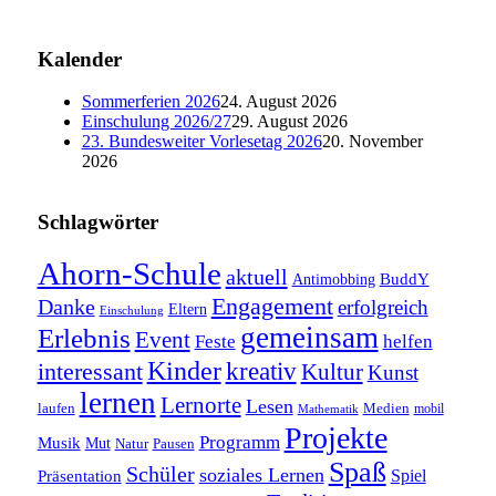
Kalender
Sommerferien 2026
24. August 2026
Einschulung 2026/27
29. August 2026
23. Bundesweiter Vorlesetag 2026
20. November
2026
Schlagwörter
Ahorn-Schule
aktuell
BuddY
Antimobbing
Engagement
Danke
erfolgreich
Eltern
Einschulung
gemeinsam
Erlebnis
Event
Feste
helfen
Kinder
interessant
kreativ
Kultur
Kunst
lernen
Lernorte
Lesen
laufen
Medien
mobil
Mathematik
Projekte
Programm
Musik
Mut
Pausen
Natur
Spaß
Schüler
soziales Lernen
Spiel
Präsentation