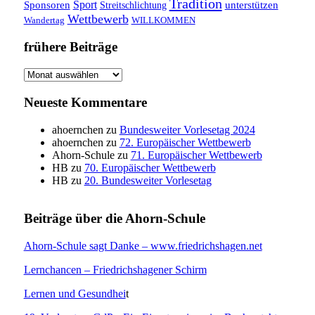
Tradition
Sponsoren
Sport
unterstützen
Streitschlichtung
Wettbewerb
WILLKOMMEN
Wandertag
frühere Beiträge
frühere
Beiträge
Neueste Kommentare
ahoernchen
zu
Bundesweiter Vorlesetag 2024
ahoernchen
zu
72. Europäischer Wettbewerb
Ahorn-Schule
zu
71. Europäischer Wettbewerb
HB
zu
70. Europäischer Wettbewerb
HB
zu
20. Bundesweiter Vorlesetag
Beiträge über die Ahorn-Schule
Ahorn-Schule sagt Danke – www.friedrichshagen.net
Lernchancen – Friedrichshagener Schirm
Lernen und Gesundhei
t