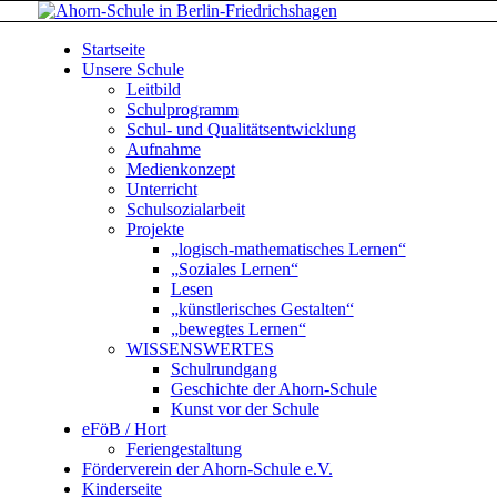
Startseite
Unsere Schule
Leitbild
Schulprogramm
Schul- und Qualitätsentwicklung
Aufnahme
Medienkonzept
Unterricht
Schulsozialarbeit
Projekte
„logisch-mathematisches Lernen“
„Soziales Lernen“
Lesen
„künstlerisches Gestalten“
„bewegtes Lernen“
WISSENSWERTES
Schulrundgang
Geschichte der Ahorn-Schule
Kunst vor der Schule
eFöB / Hort
Feriengestaltung
Förderverein der Ahorn-Schule e.V.
Kinderseite