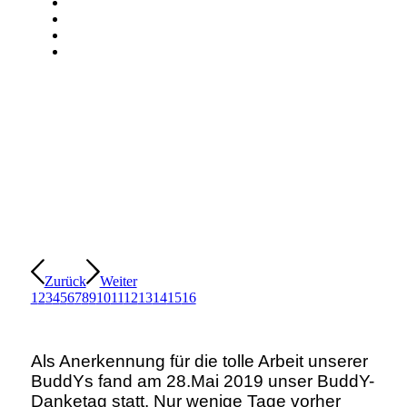
Zurück
Weiter
1
2
3
4
5
6
7
8
9
10
11
12
13
14
15
16
Als Anerkennung für die tolle Arbeit unserer
BuddYs fand am 28.Mai 2019 unser BuddY-
Danketag statt. Nur wenige Tage vorher