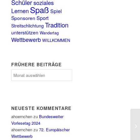
Schüler
soziales
Spaß
Lernen
Spiel
Sponsoren
Sport
Tradition
Streitschlichtung
unterstützen
Wandertag
Wettbewerb
WILLKOMMEN
FRÜHERE BEITRÄGE
frühere
Beiträge
NEUESTE KOMMENTARE
ahoernchen
zu
Bundesweiter
Vorlesetag 2024
ahoernchen
zu
72. Europäischer
Wettbewerb