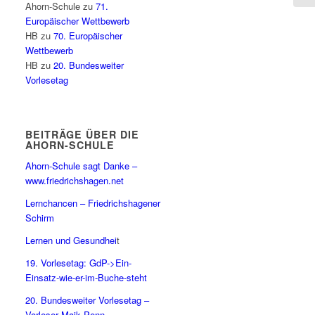
Ahorn-Schule
zu
71.
Europäischer Wettbewerb
HB
zu
70. Europäischer
Wettbewerb
HB
zu
20. Bundesweiter
Vorlesetag
BEITRÄGE ÜBER DIE
AHORN-SCHULE
Ahorn-Schule sagt Danke –
www.friedrichshagen.net
Lernchancen – Friedrichshagener
Schirm
Lernen und Gesundhei
t
19. Vorlesetag: GdP->Ein-
Einsatz-wie-er-im-Buche-steht
20. Bundesweiter Vorlesetag –
Vorleser Maik Penn,