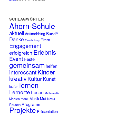
SCHLAGWÖRTER
Ahorn-Schule
aktuell
BuddY
Antimobbing
Danke
Eltern
Einschulung
Engagement
Erlebnis
erfolgreich
Event
Feste
gemeinsam
helfen
Kinder
interessant
kreativ
Kultur
Kunst
lernen
laufen
Lernorte
Lesen
Mathematik
Musik
Mut
Medien
mobil
Natur
Programm
Pausen
Projekte
Präsentation