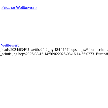
opäischer Wettbewerb
,
Wettbewerb
/uploads/2024/03/EU-wettbe24-2.jpg
484
1157
hops
https://ahorn-schul
_schule.jpg
hops
2025-08-16 14:56:02
2025-08-16 14:56:02
73. Europäi