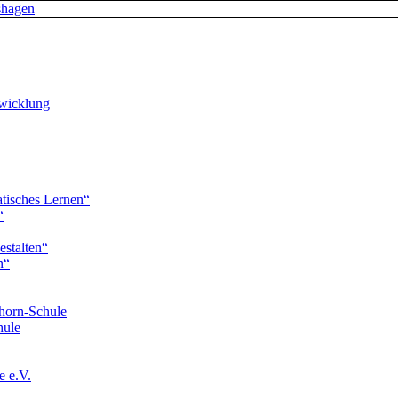
twicklung
tisches Lernen“
“
estalten“
n“
horn-Schule
hule
e e.V.