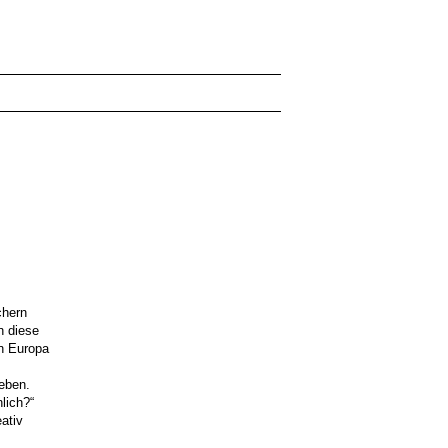
chern
n diese
in Europa
leben.
lich?“
ativ