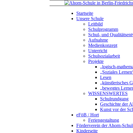
Startseite
Unsere Schule
Leitbild
Schulprogramm
Schul- und Qualitätsen
Aufnahme
Medienkonzept
Unterricht
Schulsozialarbeit
Projekte
„logisch-mathema
„Soziales Lernen
Lesen
„künstlerisches G
„bewegtes Lerne
WISSENSWERTES
Schulrundgang
Geschichte der A
Kunst vor der Sc
eFöB / Hort
Feriengestaltung
Förderverein der Ahorn-Schul
Kinderseite