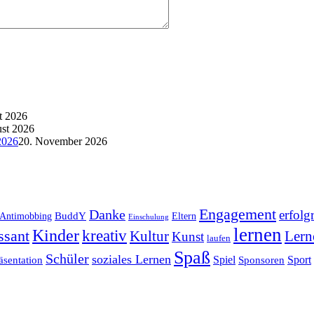
t 2026
st 2026
2026
20. November 2026
Engagement
Danke
erfolg
BuddY
Antimobbing
Eltern
Einschulung
lernen
Kinder
ssant
kreativ
Kultur
Lern
Kunst
laufen
Spaß
Schüler
soziales Lernen
Spiel
Sponsoren
Sport
äsentation