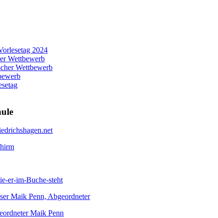
Vorlesetag 2024
her Wettbewerb
scher Wettbewerb
tbewerb
esetag
hule
edrichshagen.net
chirm
ie-er-im-Buche-steht
eser Maik Penn, Abgeordneter
geordneter Maik Penn