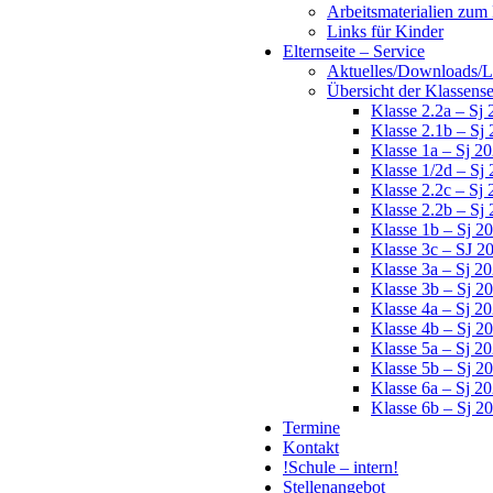
Arbeitsmaterialien zu
Links für Kinder
Elternseite – Service
Aktuelles/Downloads/Li
Übersicht der Klassens
Klasse 2.2a – Sj
Klasse 2.1b – Sj
Klasse 1a – Sj 2
Klasse 1/2d – Sj
Klasse 2.2c – Sj
Klasse 2.2b – Sj
Klasse 1b – Sj 2
Klasse 3c – SJ 2
Klasse 3a – Sj 2
Klasse 3b – Sj 2
Klasse 4a – Sj 2
Klasse 4b – Sj 2
Klasse 5a – Sj 2
Klasse 5b – Sj 2
Klasse 6a – Sj 2
Klasse 6b – Sj 2
Termine
Kontakt
!Schule – intern!
Stellenangebot