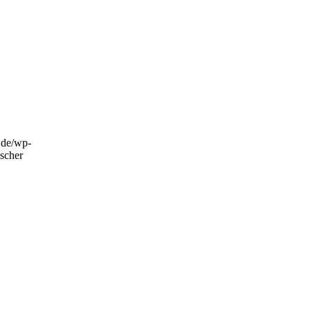
e.de/wp-
scher