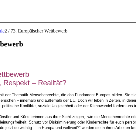
ule
2
/
73. Europäischer Wettbewerb
tbewerb
ttbewerb
Respekt – Realität?
 mit der Thematik Menschenrechte, die das Fundament Europas bilden. Sie si
e Menschen – innerhalb und außerhalb der EU.
Doch wir leben in Zeiten, in dene
olitische Konflikte, soziale Ungleichheit oder der Klimawandel fordern uns 
ünstler und Künstlerinnen aus ihrer Sicht zeigen, wie sie Menschenrechte er
inungsfreiheit, Schutz vor Diskriminierung oder Kinderrechte für euch persön
jetzt so wichtig – in Europa und weltweit?“ werden sie in ihren Arbeiten kre