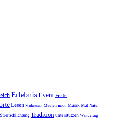
Erlebnis
Event
reich
Feste
orte
Lesen
Musik
Mut
Medien
Natur
mobil
Mathematik
Tradition
unterstützen
Streitschlichtung
Wandertag