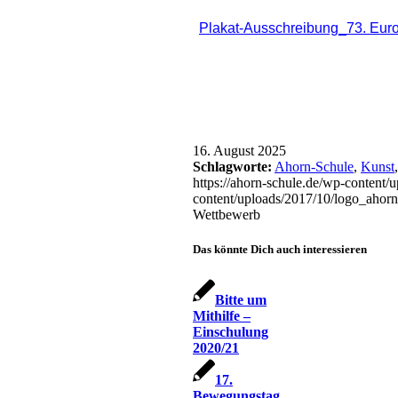
Plakat-Ausschreibung_73. Eur
16. August 2025
Schlagworte:
Ahorn-Schule
,
Kunst
https://ahorn-schule.de/wp-content
content/uploads/2017/10/logo_ahorn
Wettbewerb
Das könnte Dich auch interessieren
Bitte um
Mithilfe –
Einschulung
2020/21
17.
Bewegungstag